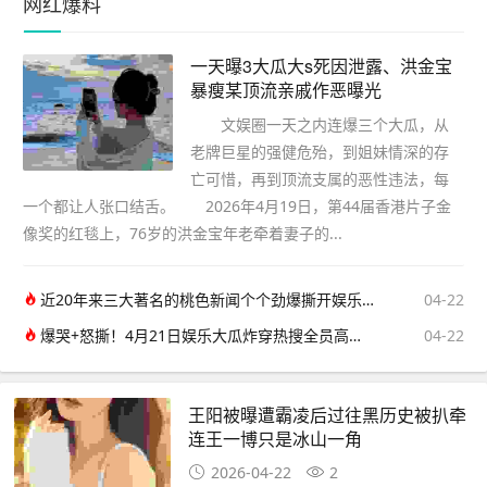
网红爆料
一天曝3大瓜大s死因泄露、洪金宝
暴瘦某顶流亲戚作恶曝光
文娱圈一天之内连爆三个大瓜，从
老牌巨星的强健危殆，到姐妹情深的存
亡可惜，再到顶流支属的恶性违法，每
一个都让人张口结舌。 2026年4月19日，第44届香港片子金
像奖的红毯上，76岁的洪金宝年老牵着妻子的...
近20年来三大著名的桃色新闻个个劲爆撕开娱乐圈最不堪的一面
04-22
爆哭+怒撕！4月21日娱乐大瓜炸穿热搜全员高能不掺水
04-22
王阳被曝遭霸凌后过往黑历史被扒牵
连王一博只是冰山一角
2026-04-22
2