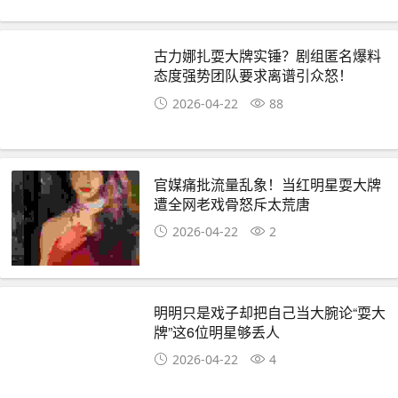
古力娜扎耍大牌实锤？剧组匿名爆料
态度强势团队要求离谱引众怒！
2026-04-22
88
官媒痛批流量乱象！当红明星耍大牌
遭全网老戏骨怒斥太荒唐
2026-04-22
2
明明只是戏子却把自己当大腕论“耍大
牌”这6位明星够丢人
2026-04-22
4