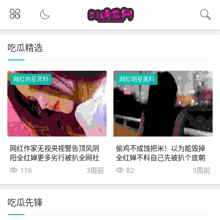
吃瓜精选
网红明星黑料
网红明星黑料
网红作家无视央视警告顶风阴
偷鸡不成蚀把米！以为能毁掉
阳全红婵更多劣行被扒全网社
全红婵不料自己先被扒个底朝
死
天
116
3周前
82
3周前
吃瓜先锋