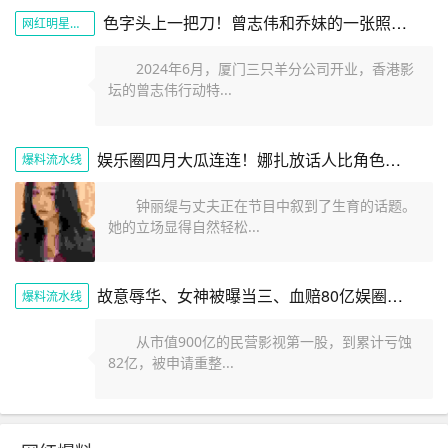
色字头上一把刀！曾志伟和乔妹的一张照片展现娱乐圈的阴暗面
网红明星黑料
2024年6月，厦门三只羊分公司开业，香港影
坛的曾志伟行动特...
娱乐圈四月大瓜连连！娜扎放话人比角色美全红婵遭网暴报警内幕
爆料流水线
钟丽缇与丈夫正在节目中叙到了生育的话题。
她的立场显得自然轻松...
故意辱华、女神被曝当三、血赔80亿娱圈的瓜一个比一个劲爆
爆料流水线
从市值900亿的民营影视第一股，到累计亏蚀
82亿，被申请重整...