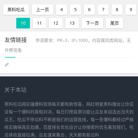
黑料吃瓜
上一页
4
5
6
7
8
9
10
11
12
13
下一页
尾页
友情链接
申请要求：PR≥3，IP≥1000，内容属同类网站，无
作弊现象
关于本站
黑料吃瓜网实锤爆料现场每天都有新惊喜，网红明星黑料擂台让你见
证每一个爆料的真假对决，每日打榜投票功能让瓜友亲自选出当天的
瓜王，吃瓜不停瓜料不断是我们的运营底线，每一条爆料都经过严格
核实确保真实劲爆，百度排名优化设计让你搜索时优先看到我们，吃
瓜体验直接拉满，瓜友速来集合，天天都有新瓜料