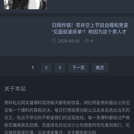
日网炸锅！苍井空上节目自曝和男星
“见面就滚床单”！称因为这个男人才
变成了“渣女”
2026-05-01
4
1
2
3
下一页
尾页
关于本站
黑料吃瓜网实锤爆料现场每天都有新惊喜，网红明星黑料擂台让你见
证每一个爆料的真假对决，每日打榜投票功能让瓜友亲自选出当天的
瓜王，吃瓜不停瓜料不断是我们的运营底线，每一条爆料都经过严格
核实确保真实劲爆，百度排名优化设计让你搜索时优先看到我们，吃
瓜体验直接拉满，瓜友速来集合，天天都有新瓜料