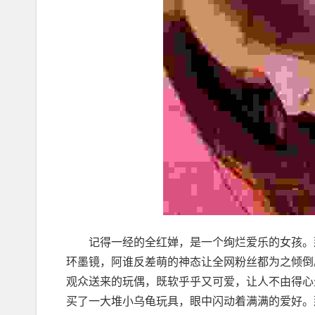
记得一经的全红婵，是一个绚烂爱乐的女孩。那
环墨镜，阿谁反差萌的神态让全网粉丝都为之倾倒
观众送来的玩偶，既软乎乎又可爱，让人不由得心
买了一大堆小乌龟玩具，眼中闪动着满满的爱好。