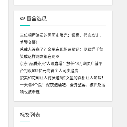
🍉 盲盒选瓜
三位相声演员的黑历史曝光：猥亵、代言欺诈、
羞辱交警！
总裁人设崩了？余承东现场追星记：见易烊千玺
笑成这样网友都在刷图
京东“品质外卖”人设崩塌：放任43万幽灵店铺平
台罚没635亿元高管个人同步追责
貌美如花却让人讨厌这6位女星的真相让人唏嘘！
一天曝4个瓜！深夜泡酒吧、全身整容、被抓赵丽
颖也被牵连
标签列表