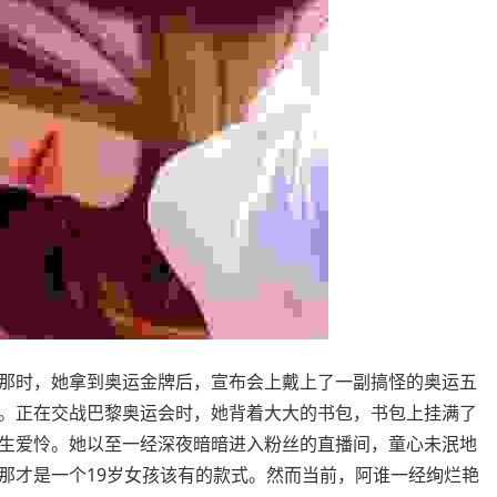
时，她拿到奥运金牌后，宣布会上戴上了一副搞怪的奥运五
。正在交战巴黎奥运会时，她背着大大的书包，书包上挂满了
生爱怜。她以至一经深夜暗暗进入粉丝的直播间，童心未泯地
那才是一个19岁女孩该有的款式。然而当前，阿谁一经绚烂艳