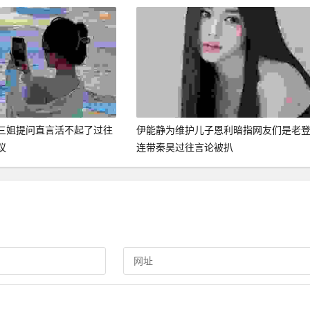
三姐提问直言活不起了过往
伊能静为维护儿子恩利暗指网友们是老
议
连带秦昊过往言论被扒