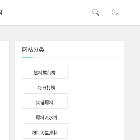
料
网站分类
黑料擂台榜
每日打榜
实锤爆料
爆料流水线
网红明星黑料