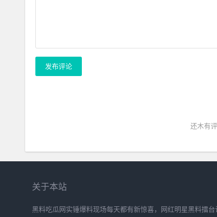
发布评论
还木有评
关于本站
黑料吃瓜网实锤爆料现场每天都有新惊喜，网红明星黑料擂台