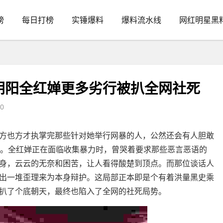
榜
每日打榜
实锤爆料
爆料流水线
网红明星黑
阴阳全红婵更多劣行被扒全网社死
0
也方才执掌完那些针对她举行网暴的人，公然还会有人胆敢
水。全红婵正在面临收集暴力时，曾哭着要求那些恶言恶语的
身，云云的无奈和困苦，让人看得酸楚到顶点。而那位谈话人
出一堆歪理来为本身辩护。这局部正本即是个有着洪量黑史乘
扒了个底朝天，最终也陷入了全网的社死局势。