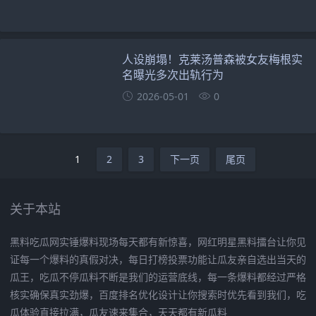
人设崩塌！克莱汤普森被女友梅根实
名曝光多次出轨行为
2026-05-01
0
1
2
3
下一页
尾页
关于本站
黑料吃瓜网实锤爆料现场每天都有新惊喜，网红明星黑料擂台让你见
证每一个爆料的真假对决，每日打榜投票功能让瓜友亲自选出当天的
瓜王，吃瓜不停瓜料不断是我们的运营底线，每一条爆料都经过严格
核实确保真实劲爆，百度排名优化设计让你搜索时优先看到我们，吃
瓜体验直接拉满，瓜友速来集合，天天都有新瓜料